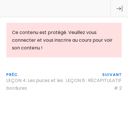
Ce contenu est protégé. Veuillez vous
connecter
et vous inscrire au cours pour voir
son contenu !
Accueil
Je suis …
Le coaching c’est …
TIF
Le doodle c’est …
Mes formations
Contactez-moi
© Copyright olympedudoodle.com -
Développé par Julien
PRÉC.
SUIVANT
Cousin
LEÇON 4: Les puces et les
LEÇON 6 : RÉCAPITULATIF
bordures
# 2