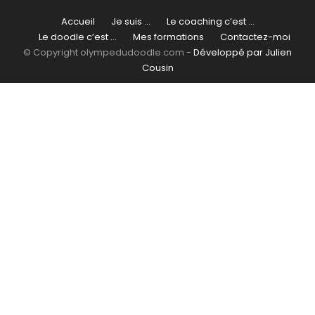
Accueil
Je suis …
Le coaching c’est …
Le doodle c’est …
Mes formations
Contactez-moi
© Copyright olympedudoodle.com -
Développé par Julien
Cousin